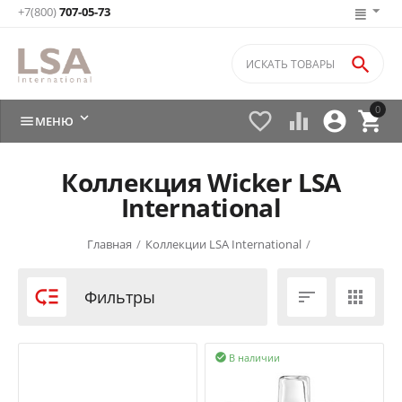
+7(800)
707-05-73

0






МЕНЮ
Коллекция Wicker LSA
International
Главная
/
Коллекции LSA International
/

Фильтры


В наличии
