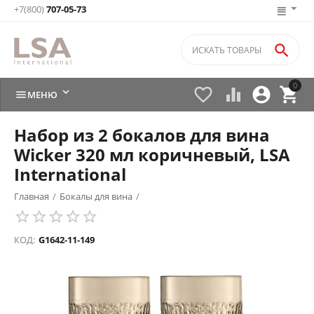
+7(800)
707-05-73

0






МЕНЮ
Набор из 2 бокалов для вина
Wicker 320 мл коричневый, LSA
International
Главная
/
Бокалы для вина
/
КОД:
G1642-11-149