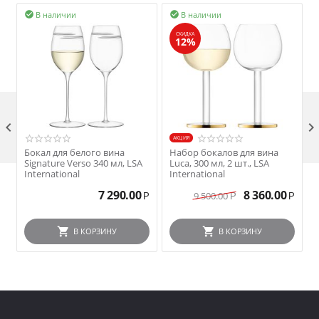
В наличии
В наличии


СКИДКА
12%

AКЦИЯ
Бокал для белого вина
Набор бокалов для вина
Signature Verso 340 мл, LSA
Luca, 300 мл, 2 шт., LSA
L
International
International
I
7 290.00
8 360.00
9 500.00
Р
Р
Р
В КОРЗИНУ
В КОРЗИНУ