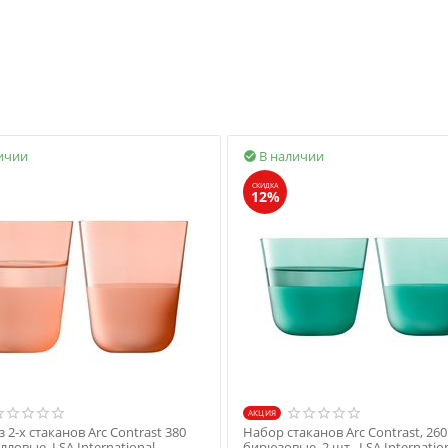
ичии
В наличии

СКИДКА
12%
AКЦИЯ
 2-х стаканов Arc Contrast 380
Набор стаканов Arc Contrast, 260
лловые, LSA International
бирюзовые, 2 шт., LSA Internatio