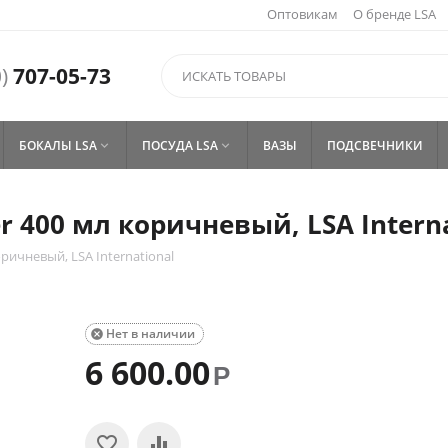
Оптовикам
О бренде LSA
)
707-05-73
БОКАЛЫ LSA
ПОСУДА LSA
ВАЗЫ
ПОДСВЕЧНИКИ


r 400 мл коричневый, LSA Intern
ричневый, LSA International
Нет в наличии

6 600.00
Р