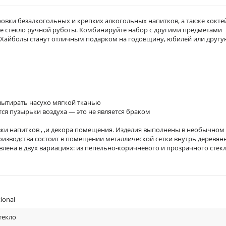
ровки безалкогольных и крепких алкогольных напитков, а также кокте
ое стекло ручной руботы. Комбинируйте набор с другими предметами
. Хайболы станут отличным подарком на годовщину, юбилей или друг
вытирать насухо мягкой тканью
тся пузырьки воздуха — это не является браком
ровки напитков , ,и декора помещения. Изделия выполнены в необычном
оизводства состоит в помещении металлической сетки внутрь деревян
влена в двух вариациях: из пепельно-коричневого и прозрачного стекл
ional
текло