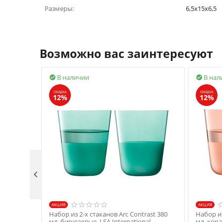
Размеры:
6,5x15x6,5
Возможно вас заинтересуют
В наличии
В нал


СКИДКА
СКИДКА
12%
12%

AКЦИЯ
AКЦИЯ
Набор из 2-х стаканов Arc Contrast 380
Набор из
мл, бирюзовые, LSA International
мл, кора