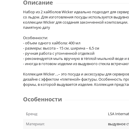
Описание
Набор из 2 хайболов Wicker идеально подходит для серви
со льдом. Для изготовления посуды используется выдувн
коллекции Wicker для создания законченной композиции
памятную дату
Особенности:
- объем одного хайбола: 400 мл
- размеры: высота – 15 см, ширина – 6,5 см
- ручная работа с утонченной отделкой
- рекомендуется мыть вручную в тёплой мыльной воде и 
- иногда в готовом изделии из выдувного стекла встречаю
Коллекция Wicker , ,– это посуда и аксессуары для серви
дизайне с эффектом «плетеной» фактуры. Особенность пр
формы, в которой выдувается изделие. Коллекция предста
Особенности
Бренд:
LSA Internat
Материал:
выдувное с