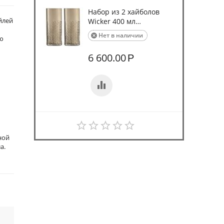
Набор из 2 хайболов
йлей
Wicker 400 мл
коричневый, LSA...
Нет в наличии

ую
6 600.00
Р
ной
а.