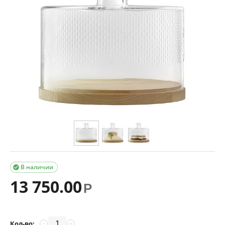
В наличии

13 750.00
Р
Кол-во:
−
+