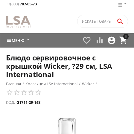
+7(800)
707-05-73

0






МЕНЮ
Блюдо сервировочное с
крышкой Wicker, ?29 см, LSA
International
Главная
/
Коллекции LSA International
/
Wicker
/
КОД:
G1711-29-148