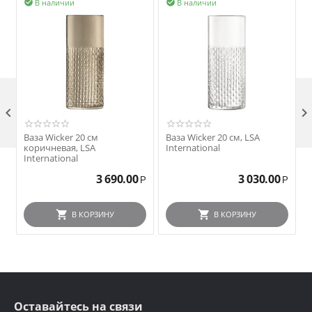
В наличии
В наличии



Ваза Wicker 20 см
Ваза Wicker 20 см, LSA
коричневая, LSA
International
International
I
3 690.00
3 030.00
Р
Р
В КОРЗИНУ
В КОРЗИНУ
Оставайтесь на связи