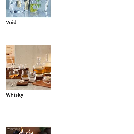
Void
Whisky