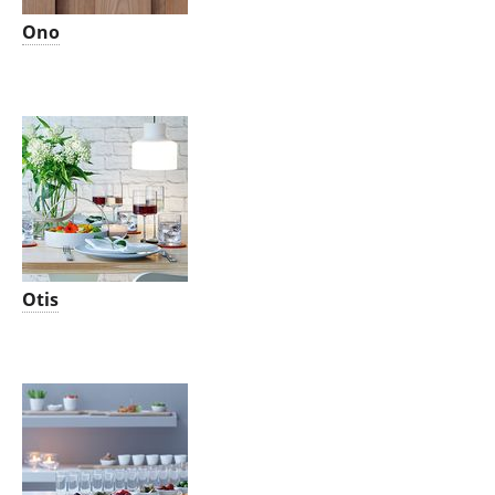
Ono
Otis