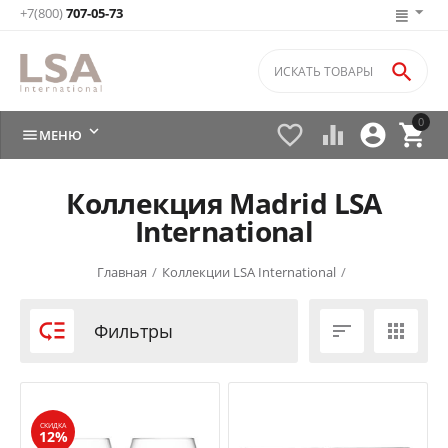
+7(800)
707-05-73

0






МЕНЮ
Коллекция Madrid LSA
International
Главная
/
Коллекции LSA International
/

Фильтры


СКИДКА
12%