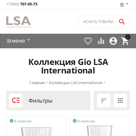
+7(800)
707-05-73

0






МЕНЮ
Коллекция Gio LSA
International
Главная
/
Коллекции LSA International
/

Фильтры


В наличии
В наличии

