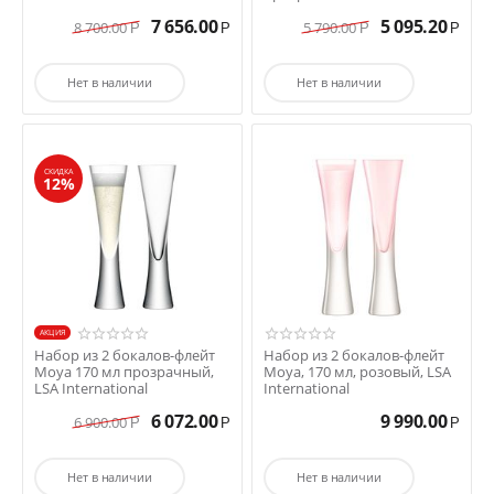
International
7 656.00
5 095.20
8 700.00
5 790.00
Р
Р
Р
Р
Нет в наличии
Нет в наличии
СКИДКА
12%
AКЦИЯ
Набор из 2 бокалов-флейт
Набор из 2 бокалов-флейт
Moya 170 мл прозрачный,
Moya, 170 мл, розовый, LSA
LSA International
International
6 072.00
9 990.00
6 900.00
Р
Р
Р
Нет в наличии
Нет в наличии