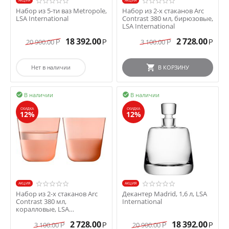
AКЦИЯ
AКЦИЯ
Набор из 5-ти ваз Metropole,
Набор из 2-х стаканов Arc
LSA International
Contrast 380 мл, бирюзовые,
LSA International
18 392.00
2 728.00
20 900.00
3 100.00
Р
Р
Р
Р
Нет в наличии
В КОРЗИНУ
В наличии
В наличии


СКИДКА
СКИДКА
12%
12%
AКЦИЯ
AКЦИЯ
Набор из 2-х стаканов Arc
Декантер Madrid, 1,6 л, LSA
Contrast 380 мл,
International
коралловые, LSA
International
2 728.00
18 392.00
3 100.00
20 900.00
Р
Р
Р
Р