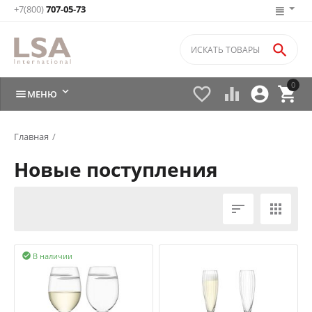
+7(800)
707-05-73

0






МЕНЮ
Главная
/
Новые поступления


В наличии
