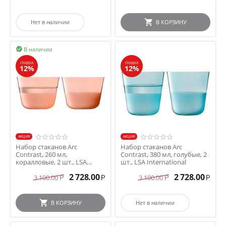
Нет в наличии
В КОРЗИНУ
В наличии

СКИДКА
СКИДКА
12%
12%
AКЦИЯ
AКЦИЯ
Набор стаканов Arc
Набор стаканов Arc
Contrast, 260 мл,
Contrast, 380 мл, голубые, 2
коралловые, 2 шт., LSA
шт., LSA International
International
2 728.00
2 728.00
3 100.00
3 100.00
Р
Р
Р
Р
В КОРЗИНУ
Нет в наличии