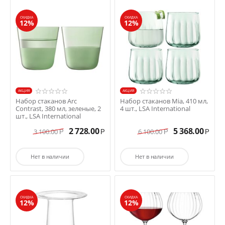
СКИДКА
СКИДКА
12%
12%
AКЦИЯ
AКЦИЯ
Набор стаканов Arc
Набор стаканов Mia, 410 мл,
Contrast, 380 мл, зеленые, 2
4 шт., LSA International
шт., LSA International
2 728.00
5 368.00
3 100.00
6 100.00
Р
Р
Р
Р
Нет в наличии
Нет в наличии
СКИДКА
СКИДКА
12%
12%