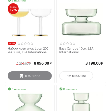
В наличии

СКИДКА
12%
AКЦИЯ
Набор креманок Luca, 200
Ваза Canopy 10см, LSA
мл, 2 шт, LSA International
International
8 096.00
3 190.00
9 200.00
Р
Р
Р
В КОРЗИНУ
Нет в наличии
В наличии
В наличии

