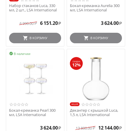
Набор стаканов Luca, 330
Бокал-креманка Aurelia 300
мл, 2 шт., LSA International
мл, LSA International
6 151.20
3 624.00
6 990.00
Р
Р
Р
В КОРЗИНУ
В КОРЗИНУ
В наличии

СКИДКА
12%
AКЦИЯ
Бокал-креманка Pearl 300
Декантер с крышкой Luca,
мл, LSA International
1,5 л, LSA International
3 624.00
12 144.00
13 800.00
Р
Р
Р