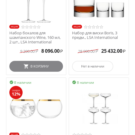
AКЦИЯ
AКЦИЯ
Набор бокалов для
Набор для виски Boris, 3
шампанского Wine, 160 мл,
предм., LSA International
2 шт., LSA International
8 096.00
25 432.00
9 200.00
28 900.00
Р
Р
Р
Р
В КОРЗИНУ
Нет в наличии
В наличии
В наличии


СКИДКА
12%
AКЦИЯ