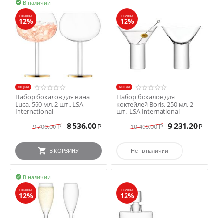
В наличии

СКИДКА
СКИДКА
12%
12%
AКЦИЯ
AКЦИЯ
Набор бокалов для вина
Набор бокалов для
Luca, 560 мл, 2 шт., LSA
коктейлей Boris, 250 мл, 2
International
шт., LSA International
8 536.00
9 231.20
9 700.00
10 490.00
Р
Р
Р
Р
В КОРЗИНУ
Нет в наличии
В наличии

СКИДКА
СКИДКА
12%
12%