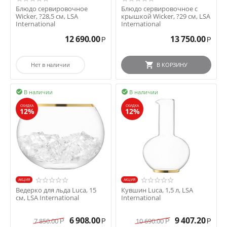
Блюдо сервировочное
Блюдо сервировочное с
Wicker, ?28,5 см, LSA
крышкой Wicker, ?29 см, LSA
International
International
12 690.00
13 750.00
Р
Р
Нет в наличии
В КОРЗИНУ
В наличии
В наличии


СКИДКА
СКИДКА
12%
12%
AКЦИЯ
AКЦИЯ
Ведерко для льда Luca, 15
Кувшин Luca, 1,5 л, LSA
см, LSA International
International
6 908.00
9 407.20
7 850.00
10 690.00
Р
Р
Р
Р