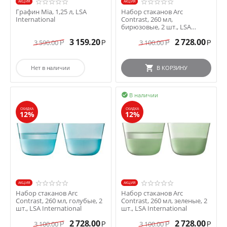
AКЦИЯ
AКЦИЯ
Графин Mia, 1,25 л, LSA
Набор стаканов Arc
International
Contrast, 260 мл,
бирюзовые, 2 шт., LSA
International
3 159.20
2 728.00
3 590.00
3 100.00
Р
Р
Р
Р
Нет в наличии
В КОРЗИНУ
В наличии

СКИДКА
СКИДКА
12%
12%
AКЦИЯ
AКЦИЯ
Набор стаканов Arc
Набор стаканов Arc
Contrast, 260 мл, голубые, 2
Contrast, 260 мл, зеленые, 2
шт., LSA International
шт., LSA International
2 728.00
2 728.00
3 100.00
3 100.00
Р
Р
Р
Р