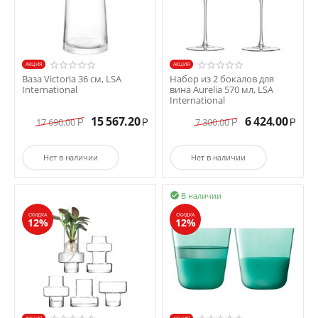
AКЦИЯ
AКЦИЯ
Ваза Victoria 36 см, LSA
Набор из 2 бокалов для
International
вина Aurelia 570 мл, LSA
International
15 567.20
6 424.00
17 690.00
7 300.00
Р
Р
Р
Р
Нет в наличии
Нет в наличии
В наличии

СКИДКА
СКИДКА
12%
12%