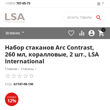
+7(800)
707-05-73

0






МЕНЮ
Набор стаканов Arc Contrast,
260 мл, коралловые, 2 шт., LSA
International
Главная
/
Стаканы
/
СКИДКА
12%
КОД:
G1747-09-130