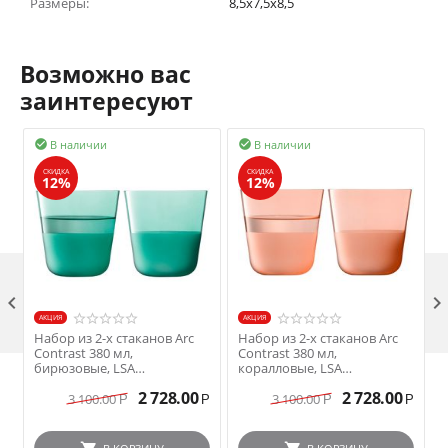
Размеры:
8,5x7,5x8,5
Возможно вас
заинтересуют
В наличии
В наличии


СКИДКА
СКИДКА
12%
12%

AКЦИЯ
AКЦИЯ
Набор из 2-х стаканов Arc
Набор из 2-х стаканов Arc
Contrast 380 мл,
Contrast 380 мл,
C
бирюзовые, LSA
коралловые, LSA
International
International
I
2 728.00
2 728.00
3 100.00
3 100.00
Р
Р
Р
Р