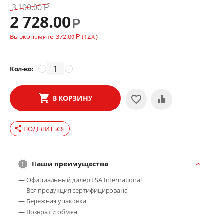
3 100.00
Р
2 728.00
Р
Вы экономите:
372.00
(
12
%)
Р
Кол-во:
−
+
В КОРЗИНУ
share
ПОДЕЛИТЬСЯ
Наши преимущества
— Официальный дилер LSA International
— Вся продукция сертифицирована
— Бережная упаковка
— Возврат и обмен