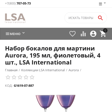
+7(800)
707-05-73

0






МЕНЮ
Набор бокалов для мартини
Aurora, 195 мл, фиолетовый, 4
шт., LSA International
Главная
/
Коллекции LSA International
/
Aurora
/
КОД:
G1619-07-887