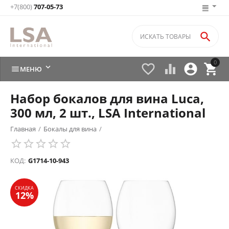
+7(800)
707-05-73

0






МЕНЮ
Набор бокалов для вина Luca,
300 мл, 2 шт., LSA International
Главная
/
Бокалы для вина
/
СКИДКА
12%
КОД:
G1714-10-943