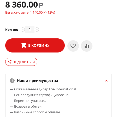
8 360.00
Р
Вы экономите:
1 140.00
(
12
%)
Р
Кол-во:
−
+
В КОРЗИНУ
share
ПОДЕЛИТЬСЯ
Наши преимущества
— Официальный дилер LSA International
— Вся продукция сертифицирована
— Бережная упаковка
— Возврат и обмен
— Различные способы оплаты