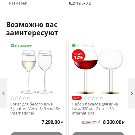
Размеры:
8,2x19,5x8,2
Возможно вас
заинтересуют
В наличии
В наличии


СКИДКА
12%

AКЦИЯ
Бокал для белого вина
Набор бокалов для вина
Signature Verso 340 мл, LSA
Luca, 320 мл, 2 шт., LSA
L
International
International
I
7 290.00
8 360.00
9 500.00
Р
Р
Р