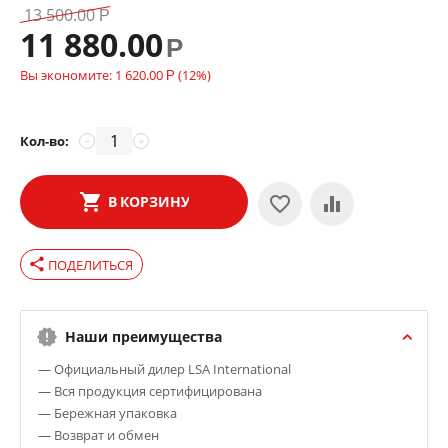
13 500.00
Р
11 880.00
Р
Вы экономите:
1 620.00
(
12
%)
Р
Кол-во:
−
+
В КОРЗИНУ
share
ПОДЕЛИТЬСЯ
Наши преимущества
— Официальный дилер LSA International
— Вся продукция сертифицирована
— Бережная упаковка
— Возврат и обмен