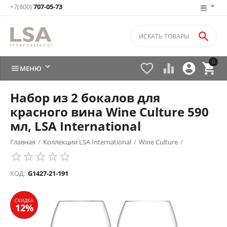
+7(800)
707-05-73

0






МЕНЮ
Набор из 2 бокалов для
красного вина Wine Culture 590
мл, LSA International
Главная
/
Коллекции LSA International
/
Wine Culture
/
СКИДКА
12%
КОД:
G1427-21-191