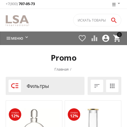
+7(800)
707-05-73

0






МЕНЮ
Promo
Главная
/

Фильтры


СКИДКА
СКИДКА
12%
12%