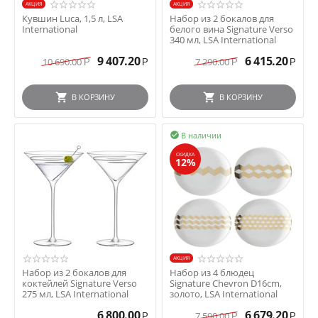
AКЦИЯ
AКЦИЯ
Кувшин Luca, 1,5 л, LSA
Набор из 2 бокалов для
International
белого вина Signature Verso
340 мл, LSA International
9 407.20
6 415.20
10 690.00
7 290.00
Р
Р
Р
Р
В КОРЗИНУ
В КОРЗИНУ
В наличии

СКИДКА
12%
AКЦИЯ
Набор из 2 бокалов для
Набор из 4 блюдец
коктейлей Signature Verso
Signature Chevron D16cm,
275 мл, LSA International
золото, LSA International
6 800.00
6 679.20
7 590.00
Р
Р
Р