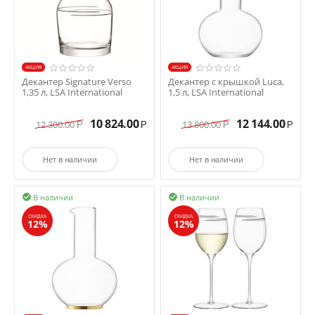
AКЦИЯ
AКЦИЯ
Декантер Signature Verso
Декантер с крышкой Luca,
1,35 л, LSA International
1,5 л, LSA International
10 824.00
12 144.00
12 300.00
13 800.00
Р
Р
Р
Р
Нет в наличии
Нет в наличии
В наличии
В наличии


СКИДКА
СКИДКА
12%
12%