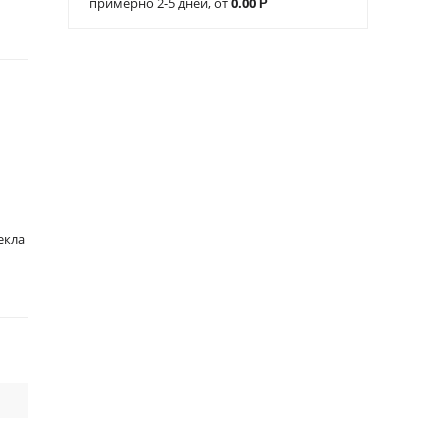
примерно 2-5 дней, от
0.00
Р
екла