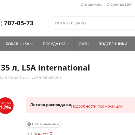
Оптовикам
О бренде LSA
)
707-05-73
БОКАЛЫ LSA
ПОСУДА LSA
ВАЗЫ
ПОДСВЕЧНИКИ


35 л, LSA International
ure Verso 1,35 л, LSA International
Летняя распродажа
Подробности промо-акции
Нет в наличии

12 300.00
Р