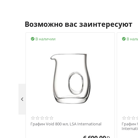
Возможно вас заинтересуют
В наличии
В нал



Графин Void 800 мл, LSA International
Графин W
Internat
6 600.00