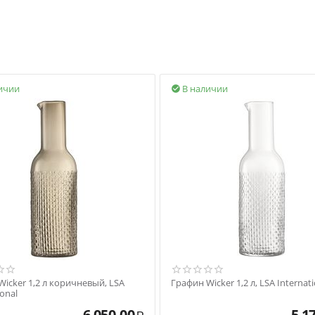
ичии
В наличии

icker 1,2 л коричневый, LSA
Графин Wicker 1,2 л, LSA Internati
ional
6 050.00
5 1