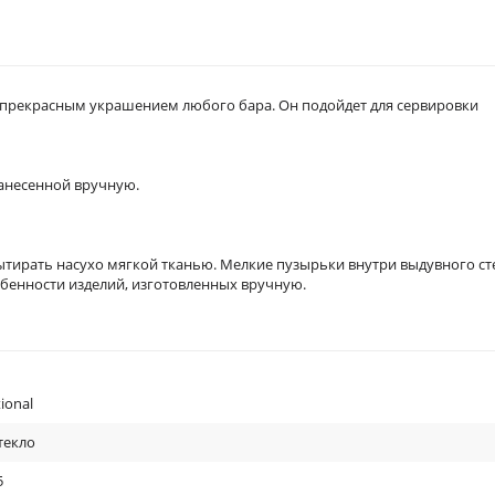
т прекрасным украшением любого бара. Он подойдет для сервировки
нанесенной вручную.
ытирать насухо мягкой тканью. Мелкие пузырьки внутри выдувного ст
бенности изделий, изготовленных вручную.
ional
текло
5