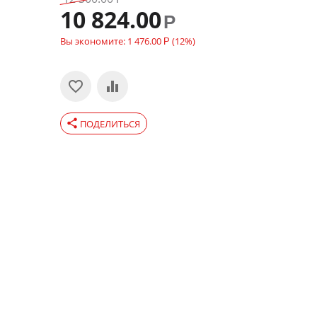
10 824.00
Р
Вы экономите:
1 476.00
(
12
%)
Р
share
ПОДЕЛИТЬСЯ