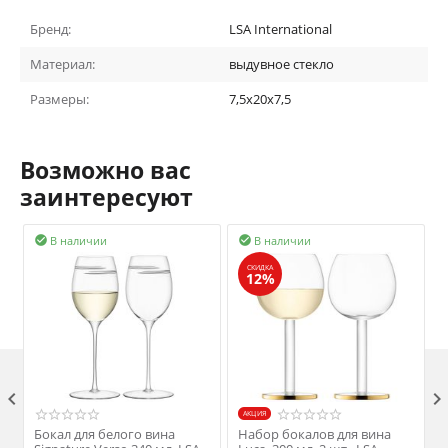
Бренд:
LSA International
Материал:
выдувное стекло
Размеры:
7,5x20x7,5
Возможно вас
заинтересуют
В наличии
В наличии


СКИДКА
12%

AКЦИЯ
Бокал для белого вина
Набор бокалов для вина