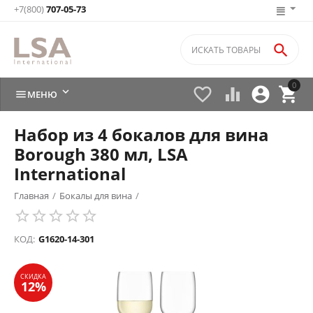
+7(800)
707-05-73

0






МЕНЮ
Набор из 4 бокалов для вина
Borough 380 мл, LSA
International
Главная
/
Бокалы для вина
/
СКИДКА
12%
КОД:
G1620-14-301