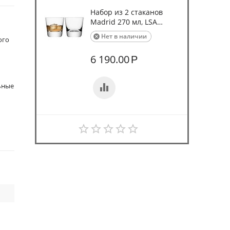
Набор из 2 стаканов
Madrid 270 мл, LSA
International
Нет в наличии

ого
6 190.00
Р
ьные