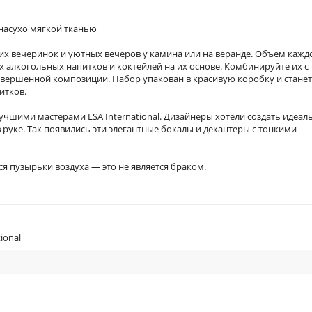
насухо мягкой тканью
их вечеринок и уютных вечеров у камина или на веранде. Объем кажд
х алкогольных напитков и коктейлей на их основе. Комбинируйте их с
авершенной композиции. Набор упакован в красивую коробку и станет
итков.
учшими мастерами LSA International. Дизайнеры хотели создать идеал
руке. Так появились эти элегантные бокалы и декантеры с тонкими
ся пузырьки воздуха — это не является браком.
ional