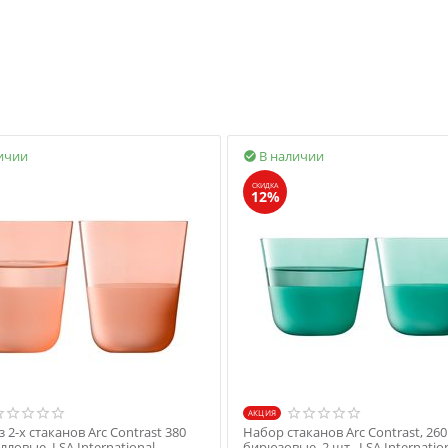
ичии
В наличии

СКИДКА
12%
AКЦИЯ
 2-х стаканов Arc Contrast 380
Набор стаканов Arc Contrast, 260
лловые, LSA International
бирюзовые, 2 шт., LSA Internatio