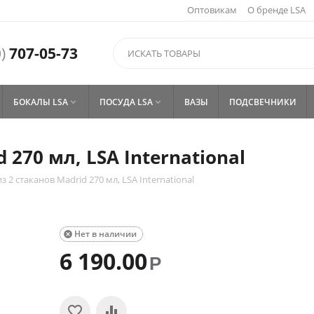
Оптовикам
О бренде LSA
)
707-05-73
БОКАЛЫ LSA
ПОСУДА LSA
ВАЗЫ
ПОДСВЕЧНИКИ


 270 мл, LSA International
з 2 стаканов Madrid 270 мл, LSA International
Нет в наличии

6 190.00
Р