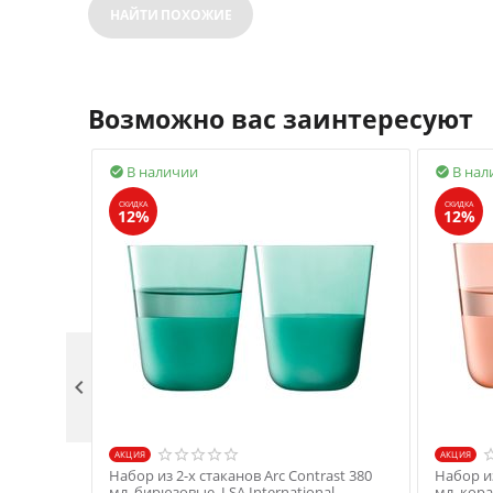
НАЙТИ ПОХОЖИЕ
Возможно вас заинтересуют
В наличии
В нал


СКИДКА
СКИДКА
12%
12%

AКЦИЯ
AКЦИЯ
Набор из 2-х стаканов Arc Contrast 380
Набор из
мл, бирюзовые, LSA International
мл, кора