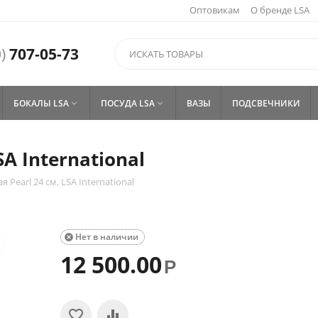
Оптовикам
О бренде LSA
)
707-05-73
БОКАЛЫ LSA
ПОСУДА LSA
ВАЗЫ
ПОДСВЕЧНИКИ


SA International
я Pearl 24 см, LSA International
Нет в наличии

12 500.00
Р