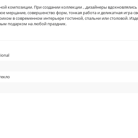
рной композиции. При создании коллекции , ,дизайнеры вдохновлялись
е мерцание, совершенство форм, тонкая работа и деликатная игра св
хом в современном интерьере гостиной, спальни или столовой. Изд
пным подарком на любой праздник.
ional
текло