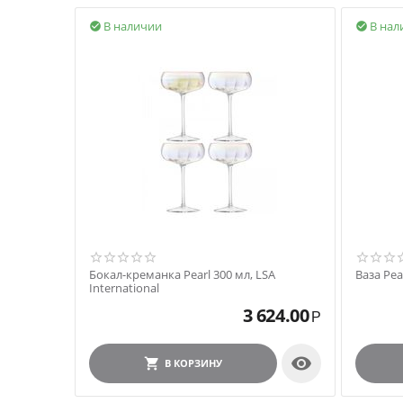
В наличии
В нал


Бокал-креманка Pearl 300 мл, LSA
Ваза Pear
International
3 624.00
Р

В КОРЗИНУ