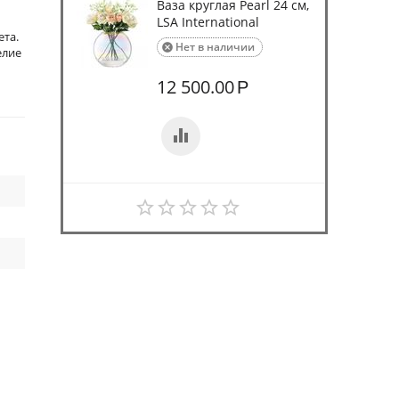
Ваза круглая Pearl 24 см,
LSA International
ета.
Нет в наличии

елие
12 500.00
Р