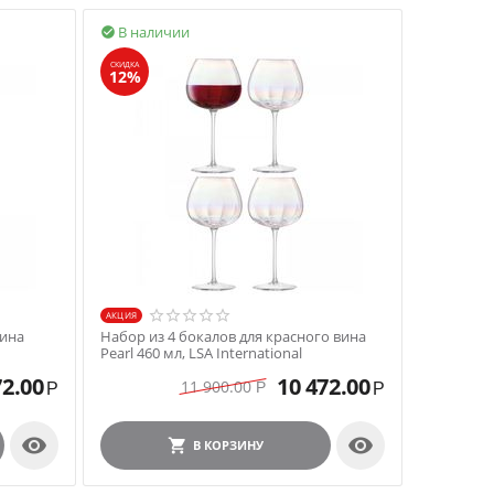
В наличии

СКИДКА
12%
AКЦИЯ
вина
Набор из 4 бокалов для красного вина
Pearl 460 мл, LSA International
72.00
10 472.00
11 900.00
Р
Р
Р


В КОРЗИНУ