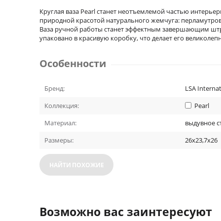
Круглая ваза Pearl станет неотъемлемой частью интерье
природной красотой натурального жемчуга: перламутрово
Ваза ручной работы станет эффектным завершающим штри
упаковано в красивую коробку, что делает его великоле
Особенности
Бренд:
LSA Internat
Коллекция:
Pearl
Материал:
выдувное с
Размеры:
26x23,7x26
НАЙТИ ПОХОЖИЕ
Возможно вас заинтересуют