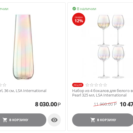
ичии
В наличии

СКИДКА
12%
AКЦИЯ
l, 36 см, LSA International
Набор из 4 бокалов для белого 
Pearl 325 мл, LSA International
8 030.00
10 4
11 900.00
Р
Р

В КОРЗИНУ
В КОРЗИНУ