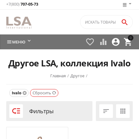
+7(800)
707-05-73

0






МЕНЮ
Другое LSA, коллекция Ivalo
Главная
/
Другое
/
Ivalo
Сбросить

Фильтры

