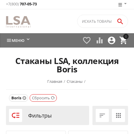
+7(800)
707-05-73

0






МЕНЮ
Стаканы LSA, коллекция
Boris
Главная
/
Стаканы
/
Boris
Сбросить

Фильтры

