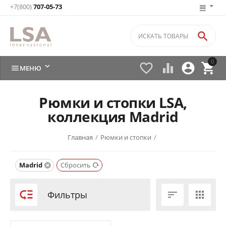
+7(800)
707-05-73

0






МЕНЮ
Рюмки и стопки LSA,
коллекция Madrid
Главная
/
Рюмки и стопки
/
Madrid
Сбросить

Фильтры

