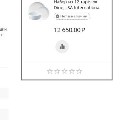
Набор из 12 тарелок
Dine, LSA International
Нет в наличии

12 650.00
шки,
Р
се