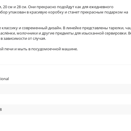
 20 см и 28 см. Они прекрасно подойдут как для ежедневного
абор упакован в красивую коробку и станет прекрасным подарком на
 классику и современный дизайн. В линейке представлены тарелки, ча
маслёнки, молочники и другие предметы для изысканной сервировки. В
 зависимости от случая.
ой печи и мыть в посудомоечной машине.
ional
8