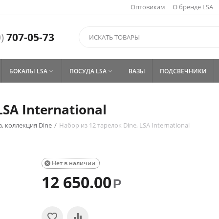
Оптовикам
О бренде LSA
)
707-05-73
БОКАЛЫ LSA
ПОСУДА LSA
ВАЗЫ
ПОДСВЕЧНИКИ


SA International
, коллекция Dine
/
Набор из 12 тарелок Dine, LSA International
Нет в наличии

12 650.00
Р