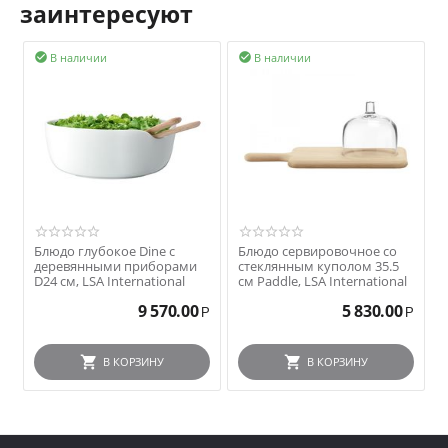
заинтересуют
В наличии
В наличии


Блюдо глубокое Dine с
Блюдо сервировочное со
деревянными приборами
стеклянным куполом 35.5
D24 см, LSA International
см Paddle, LSA International
9 570.00
5 830.00
Р
Р
В КОРЗИНУ
В КОРЗИНУ