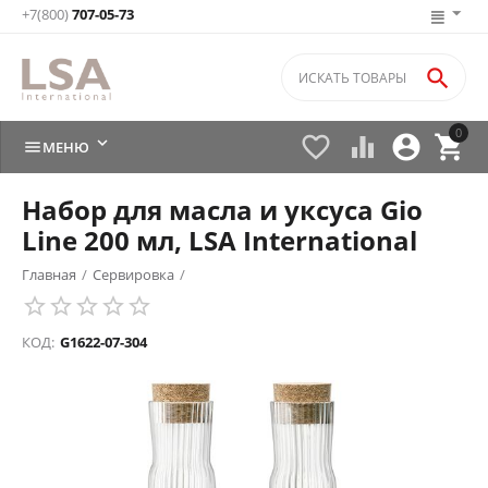
+7(800)
707-05-73

0






МЕНЮ
Набор для масла и уксуса Gio
Line 200 мл, LSA International
Главная
/
Сервировка
/
КОД:
G1622-07-304