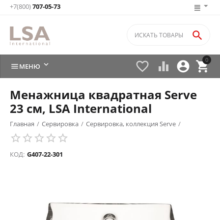
+7(800)
707-05-73

0






МЕНЮ
Менажница квадратная Serve
23 см, LSA International
Главная
/
Сервировка
/
Сервировка, коллекция Serve
/
КОД:
G407-22-301