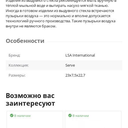
Изделия из выдувного стекла рекомендуется мыть вручную в
тёплой мыльной воде и вытирать насухо мягкой тканью.
Иногда в готовом изделии из выдувного стекла встречаются
пузырьки воздуха — это нормально и вполне допускается
технологией ручного производства. Такие пузырьки воздуха
внутри не являются браком.
Особенности
Бренд:
LSA International
Коллекция:
Serve
Размеры:
23x7,5x22,7
Возможно вас
заинтересуют
В наличии
В наличии

