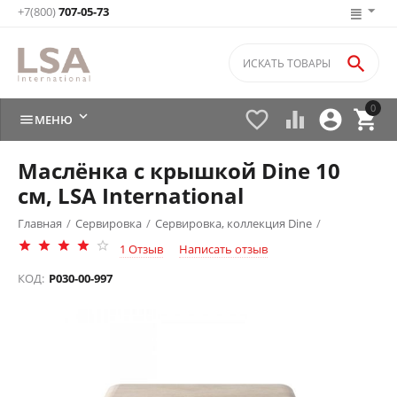
+7(800)
707-05-73

0






МЕНЮ
Маслёнка с крышкой Dine 10
см, LSA International
Главная
/
Сервировка
/
Сервировка, коллекция Dine
/
1 Отзыв
Написать отзыв
КОД:
P030-00-997