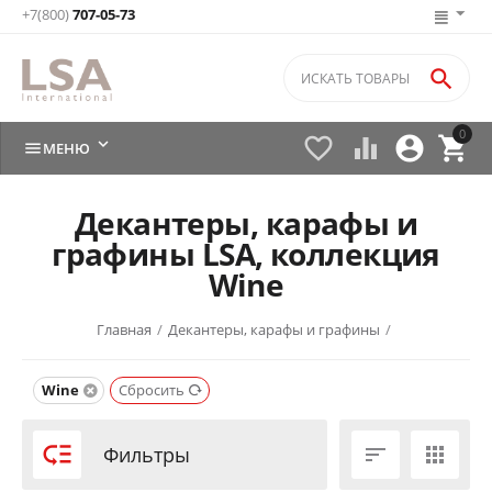
+7(800)
707-05-73

0






МЕНЮ
Декантеры, карафы и
графины LSA, коллекция
Wine
Главная
/
Декантеры, карафы и графины
/
Wine
Сбросить

Фильтры

